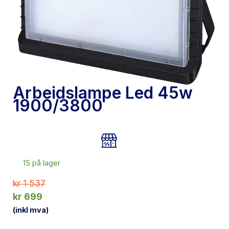
Arbeidslampe Led 45w
1900/3800
15 på lager
kr
1 537
kr
699
(inkl mva)