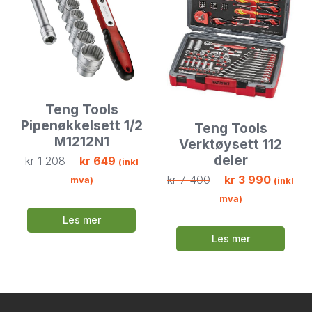
Teng Tools
Pipenøkkelsett 1/2
Teng Tools
M1212N1
Verktøysett 112
deler
kr
1 208
kr
649
(inkl
kr
7 400
kr
3 990
mva)
(inkl
mva)
Les mer
Les mer