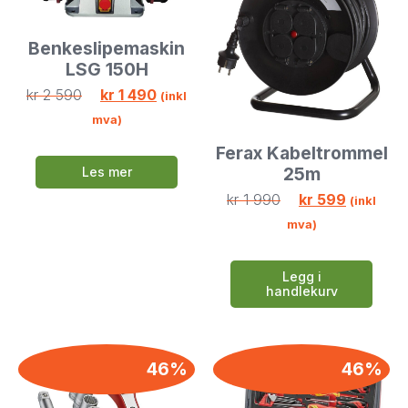
Benkeslipemaskin
LSG 150H
kr
2 590
kr
1 490
(inkl
mva)
Ferax Kabeltrommel
25m
Les mer
kr
1 990
kr
599
(inkl
mva)
Legg i
handlekurv
46%
46%