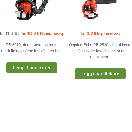
kr
11 995
kr
10 796
kr
3 295
(inkl mva)
(inkl mva)
PB-8010, den største og mest
Oppdag Echo PB-2520, den ultimate
kraftfulle ryggbårne løvblåseren fra...
håndholdte løvblåseren som
kombinerer...
Legg i handlekurv
Legg i handlekurv