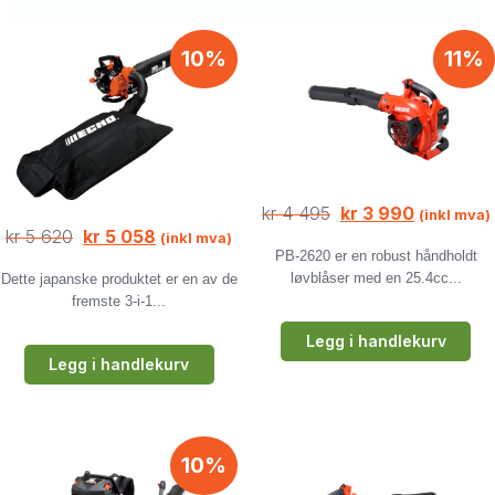
10%
11%
kr
4 495
kr
3 990
(inkl mva)
kr
5 620
kr
5 058
(inkl mva)
PB-2620 er en robust håndholdt
løvblåser med en 25.4cc...
Dette japanske produktet er en av de
fremste 3-i-1...
Legg i handlekurv
Legg i handlekurv
10%