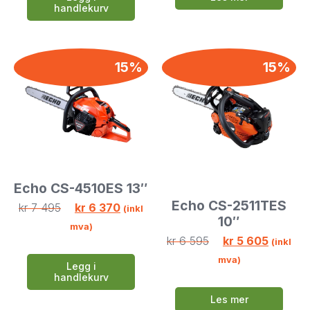
handlekurv
15%
15%
Echo CS-4510ES 13″
Echo CS-2511TES
kr
7 495
kr
6 370
(inkl
10″
mva)
kr
6 595
kr
5 605
(inkl
mva)
Legg i
handlekurv
Les mer