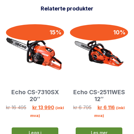
Relaterte produkter
15%
10%
Echo CS-7310SX
Echo CS-2511WES
20″
12″
kr
16 495
kr
13 990
kr
6 795
kr
6 116
(inkl
(inkl
mva)
mva)
Legg i
Les mer