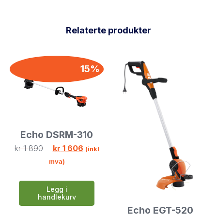
Relaterte produkter
15%
Echo DSRM-310
kr
1 890
kr
1 606
(inkl
mva)
Legg i
handlekurv
Echo EGT-520