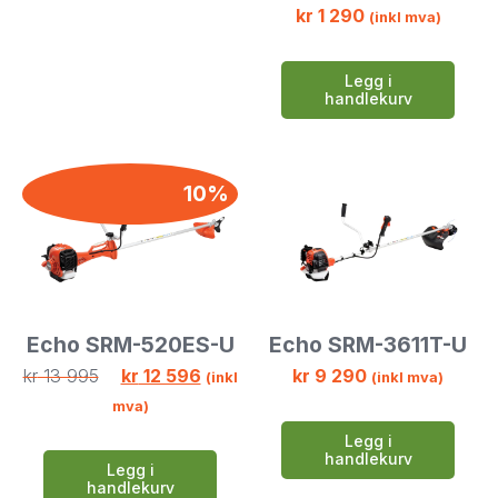
kr
1 290
(inkl mva)
Legg i
handlekurv
10%
Echo SRM-520ES-U
Echo SRM-3611T-U
kr
13 995
kr
12 596
kr
9 290
(inkl
(inkl mva)
mva)
Legg i
handlekurv
Legg i
handlekurv