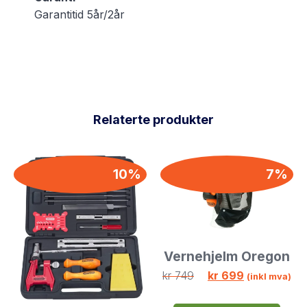
Garantitid 5år/2år
Relaterte produkter
10%
7%
Vernehjelm Oregon
kr
749
kr
699
(inkl mva)