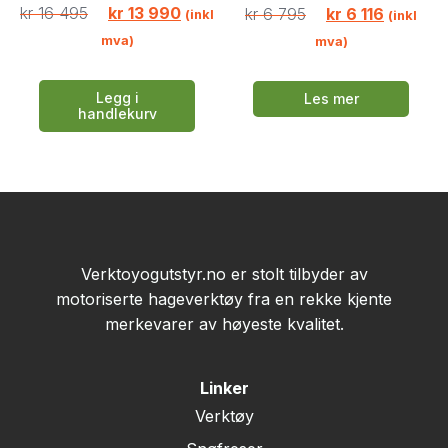
kr
16 495
kr
13 990
kr
6 795
kr
6 116
(inkl
(inkl
mva)
mva)
Legg i
Les mer
handlekurv
Verktoyogutstyr.no er stolt tilbyder av
motoriserte hageverktøy fra en rekke kjente
merkevarer av høyeste kvalitet.
Linker
Verktøy