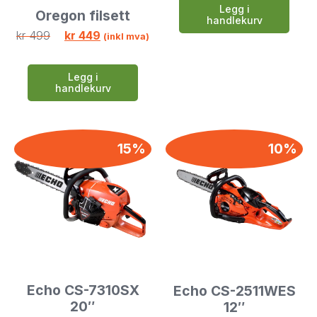
Legg i
Oregon filsett
handlekurv
kr
499
kr
449
(inkl mva)
Legg i
handlekurv
15%
10%
Echo CS-7310SX
Echo CS-2511WES
20″
12″